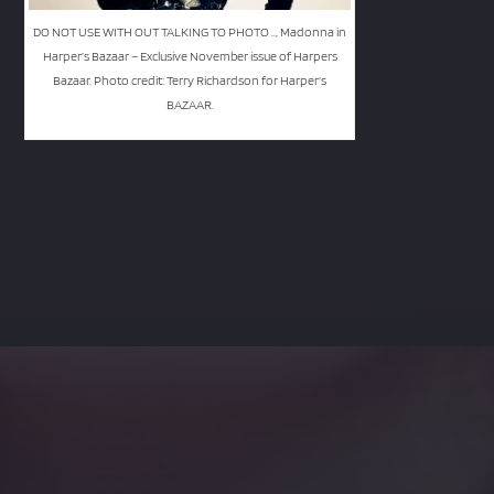
DO NOT USE WITH OUT TALKING TO PHOTO .., Madonna in
Harper’s Bazaar – Exclusive November issue of Harpers
Bazaar. Photo credit: Terry Richardson for Harper’s
BAZAAR.