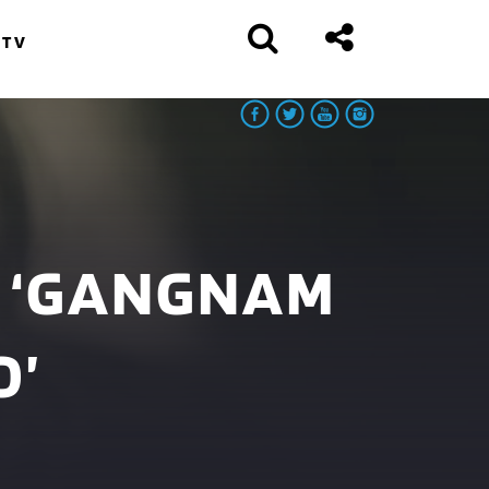
 TV
L ‘GANGNAM
O’