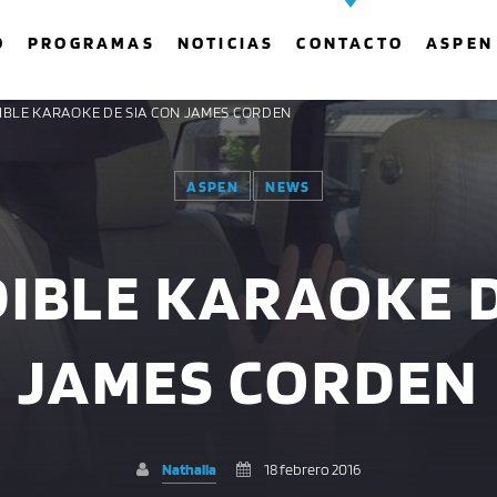
O
PROGRAMAS
NOTICIAS
CONTACTO
ASPEN
DIBLE KARAOKE DE SIA CON JAMES CORDEN
ASPEN
NEWS
COMPARTE ESTA PÁGINA EN:
BUSCAR EN EL SITIO:
DIBLE KARAOKE D
Twitter
Facebook
Whatsapp
JAMES CORDEN
Nathalia
18 febrero 2016