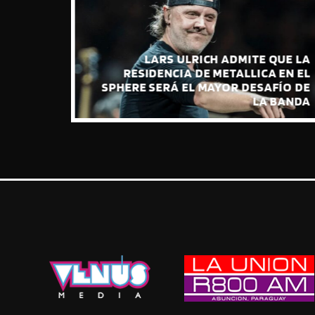
QUE LA
 EN EL
MURIÓ PLAS JOHNSON, EL
FÍO DE
SAXOFONISTA QUE INMORTALIZÓ EL
BANDA
SOLO DE THE PINK PANTHER THEME