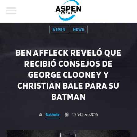
ASPEN
NEWS
BEN AFFLECK REVELÓ QUE
RECIBIÓ CONSEJOS DE
COMPARTE ESTA PÁGINA EN:
BUSCAR EN EL SITIO:
GEORGE CLOONEY Y
CHRISTIAN BALE PARA SU
Twitter
BATMAN
Facebook
Nathalia
19 febrero 2016
Whatsapp