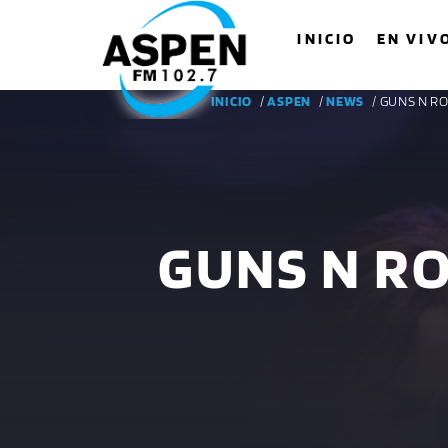
INICIO
EN VIV
INICIO
/
ASPEN
/
NEWS
/ GUNS N R
GUNS N R