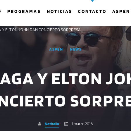
O
PROGRAMAS
NOTICIAS
CONTACTO
ASPEN
A Y ELTON JOHN DAN CONCIERTO SORPRESA
ASPEN
NEWS
COMPARTE ESTA PÁGINA EN:
BUSCAR EN EL SITIO:
AGA Y ELTON J
Twitter
Facebook
Whatsapp
NCIERTO SORPR
Nathalia
1 marzo 2016