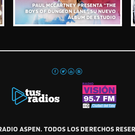
PAUL MCCARTNEY PRESENTA “THE
BOYS OF DUNGEON LANE”, SU NUEVO
ÁLBUM DE ESTUDIO
 RADIO ASPEN. TODOS LOS DERECHOS RESE