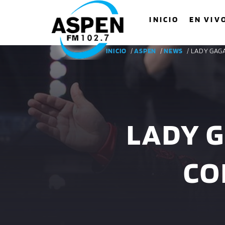
INICIO
EN VIV
INICIO
/
ASPEN
/
NEWS
/ LADY GAG
LADY G
CO