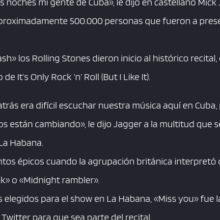
noches mi gente de Cuba», le dijo en castellano Mick 
 aproximadamente 500.000 personas que fueron a prese
h» los Rolling Stones dieron inicio al histórico recital,
 It’s Only Rock ‘n’ Roll (But I Like It).
rás era difícil escuchar nuestra música aquí en Cuba,
s están cambiando», le dijo Jagger a la multitud que s
 La Habana.
ntos épicos cuando la agrupación británica interpretó
ack» o «Midnight rambler».
as elegidos para el show en La Habana, «Miss you» fue 
 Twitter para que sea parte del recital.