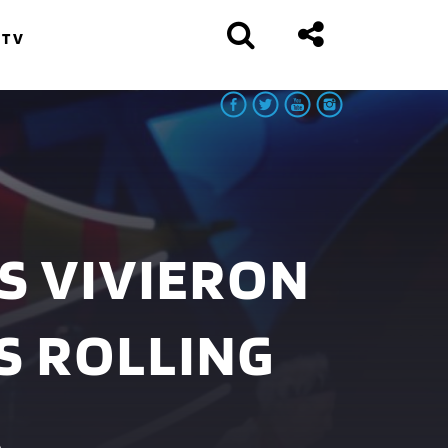
 TV
S VIVIERON
S ROLLING
A