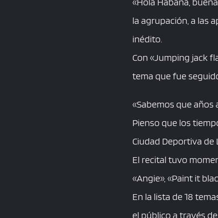
«Hola Habana, buenas 
la agrupación, a las
inédito.
Con «Jumping jack flas
tema que fue seguido de
«Sabemos que años at
Pienso que los tiempo
Ciudad Deportiva de
El recital tuvo mome
«Angie», «Paint it bl
En la lista de 18 tem
el público a través de