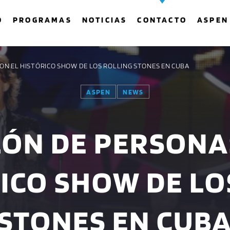
O
PROGRAMAS
NOTICIAS
CONTACTO
ASPEN
RON EL HISTÓRICO SHOW DE LOS ROLLING STONES EN CUBA
ASPEN
NEWS
COMPARTE ESTA PÁGINA EN:
BUSCAR EN EL SITIO:
LÓN DE PERSONA
Twitter
Facebook
Whatsapp
RICO SHOW DE LO
STONES EN CUB