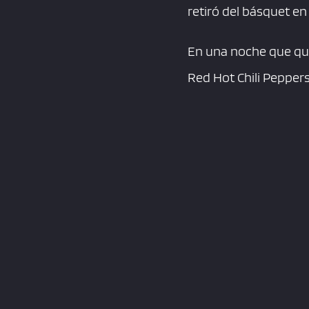
retiró del básquet en
En una noche que qued
Red Hot Chili Peppers