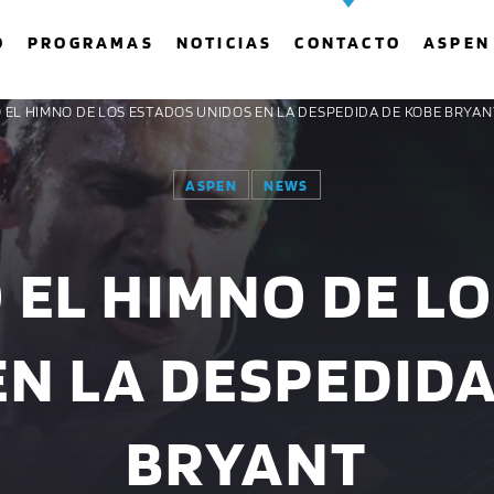
O
PROGRAMAS
NOTICIAS
CONTACTO
ASPEN
Ó EL HIMNO DE LOS ESTADOS UNIDOS EN LA DESPEDIDA DE KOBE BRYAN
ASPEN
NEWS
COMPARTE ESTA PÁGINA EN:
BUSCAR EN EL SITIO:
 EL HIMNO DE L
Twitter
Facebook
Whatsapp
EN LA DESPEDIDA
BRYANT