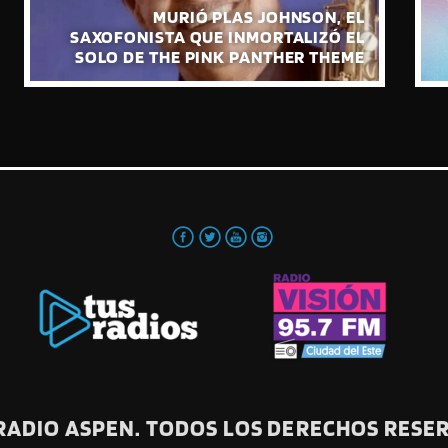
PAUL MCCARTNEY PRESENTA “THE
BOYS OF DUNGEON LANE”, SU NUEVO
ÁLBUM DE ESTUDIO
 RADIO ASPEN. TODOS LOS DERECHOS RESE