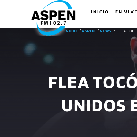
INICIO
EN VIV
INICIO
/
ASPEN
/
NEWS
/ FLEA TOC
FLEA TOCÓ
UNIDOS 