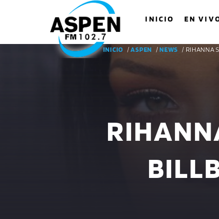
INICIO
EN VIV
INICIO
/
ASPEN
/
NEWS
/ RIHANNA 
RIHANNA
BILL