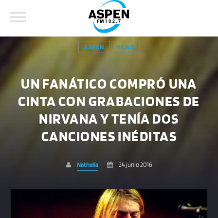
ASPEN
NEWS
UN FANÁTICO COMPRÓ UNA
CINTA CON GRABACIONES DE
COMPARTE ESTA PÁGINA EN:
BUSCAR EN EL SITIO:
NIRVANA Y TENÍA DOS
CANCIONES INÉDITAS
Twitter
Nathalia
24 junio 2016
Facebook
Whatsapp