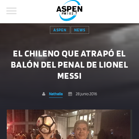
ASPEN
NEWS
EL CHILENO QUE ATRAPÓ EL
BALÓN DEL PENAL DE LIONEL
COMPARTE ESTA PÁGINA EN:
BUSCAR EN EL SITIO:
MESSI
Nathalia
28 junio 2016
Twitter
Facebook
Whatsapp