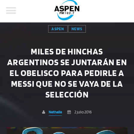
ASPEN
NEWS
MILES DE HINCHAS
ARGENTINOS SE JUNTARÁN EN
COMPARTE ESTA PÁGINA EN:
BUSCAR EN EL SITIO:
EL OBELISCO PARA PEDIRLE A
MESSI QUE NO SE VAYA DE LA
Twitter
SELECCIÓN
Facebook
Nathalia
2 julio 2016
Whatsapp