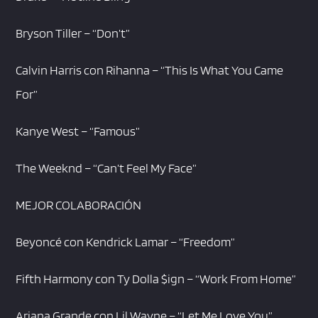
Bryson Tiller – “Don’t”
Calvin Harris con Rihanna – “This Is What You Came
For”
Kanye West – “Famous”
The Weeknd – “Can’t Feel My Face”
MEJOR COLABORACIÓN
Beyoncé con Kendrick Lamar – “Freedom”
Fifth Harmony con Ty Dolla $ign – “Work From Home”
Ariana Grande con Lil Wayne – “Let Me Love You”