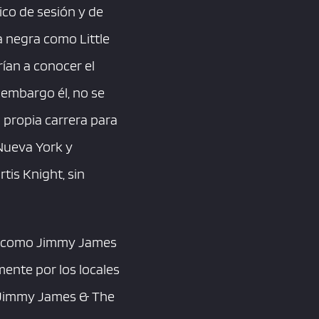
co de sesión y de
 negra como Little
rían a conocer el
 embargo él, no se
 propia carrera para
 Nueva York y
tis Knight, sin
zó como Jimmy James
ente por los locales
s Jimmy James & The