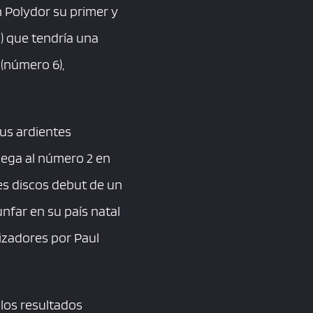
n Polydor su primer y
s) que tendría una
(número 6),
sus ardientes
llega al número 2 en
res discos debut de un
unfar en su país natal
nizadores por Paul
 los resultados