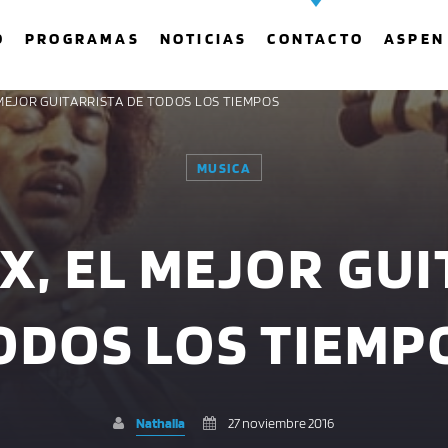
O
PROGRAMAS
NOTICIAS
CONTACTO
ASPEN
L MEJOR GUITARRISTA DE TODOS LOS TIEMPOS
MUSICA
COMPARTE ESTA PÁGINA EN:
BUSCAR EN EL SITIO:
X, EL MEJOR GU
Twitter
Facebook
Whatsapp
ODOS LOS TIEMP
Nathalia
27 noviembre 2016