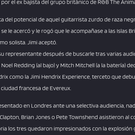
 por el ex bajista del grupo británico de R&B The Anima
a del potencial de aquel guitarrista zurdo de raza ne
, se le acercó y le rogó que le acompañase a las Islas B
mo solista. Jimi aceptó.
su representante después de buscarle tras varias audi
l Redding (al bajo) y Mitch Mitchell (a la batería) de
drix como la Jimi Hendrix Experience, terceto que debu
a ciudad francesa de Evereux.
esentado en Londres ante una selectiva audiencia, n
Clapton, Brian Jones o Pete Townshend asistieron al c
ria los tres quedaron impresionados con la explosión g