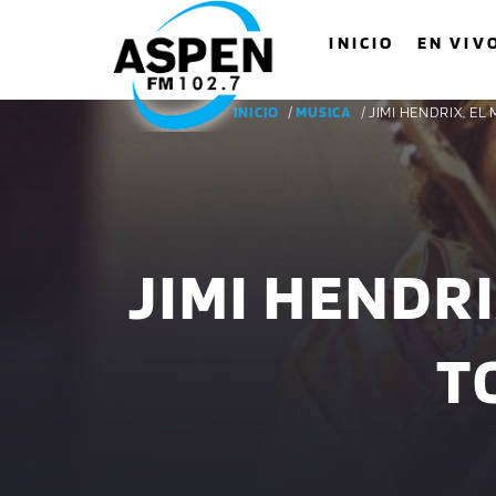
INICIO
EN VIV
INICIO
/
MUSICA
/ JIMI HENDRIX, E
JIMI HENDRI
T