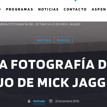
O
PROGRAMAS
NOTICIAS
CONTACTO
ASPEN
IMERA FOTOGRAFÍA DEL OCTAVO HIJO DE MICK JAGGER
DESTINO
MUSICA
COMPARTE ESTA PÁGINA EN:
BUSCAR EN EL SITIO:
A FOTOGRAFÍA 
Twitter
Facebook
Whatsapp
JO DE MICK JAG
Nathalia
22 diciembre 2016