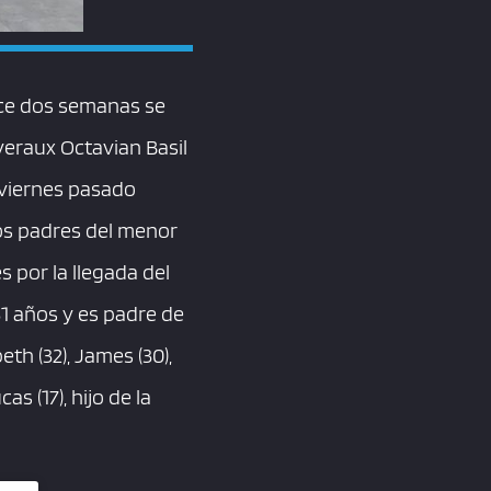
ace dos semanas se
veraux Octavian Basil
 viernes pasado
os padres del menor
s por la llegada del
1 años y es padre de
th (32), James (30),
as (17), hijo de la