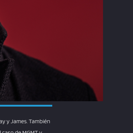
lay y James. También
el caso de MGMT y