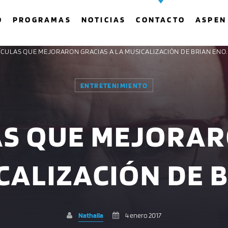
O
PROGRAMAS
NOTICIAS
CONTACTO
ASPEN
LÍCULAS QUE MEJORARON GRACIAS A LA MUSICALIZACIÓN DE BRIAN ENO.
ENTRETENIMIENTO
COMPARTE ESTA PÁGINA EN:
BUSCAR EN EL SITIO:
AS QUE MEJORA
Twitter
Facebook
Whatsapp
CALIZACIÓN DE 
Nathalia
4 enero 2017