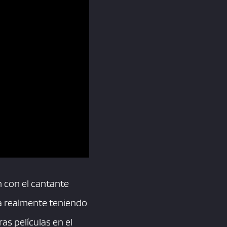
n con el cantante
na realmente teniendo
s películas en el