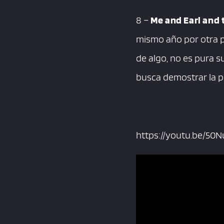
8 –
Me and Earl and 
mismo año por otra pe
de algo, no es pura s
busca demostrar la pe
https://youtu.be/5