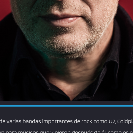
de varias bandas importantes de rock como U2, Coldp
ión para músicos que vinieron después de él, como es 