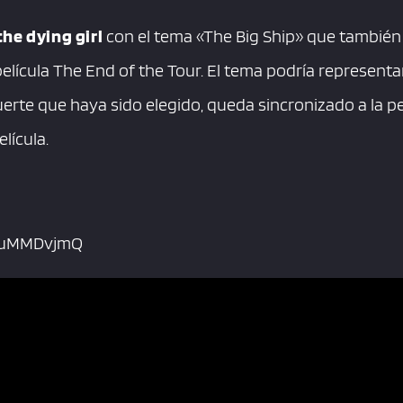
the dying girl
con el tema «The Big Ship» que también f
lícula The End of the Tour. El tema podría representar 
uerte que haya sido elegido, queda sincronizado a la p
lícula.
0NuMMDvjmQ