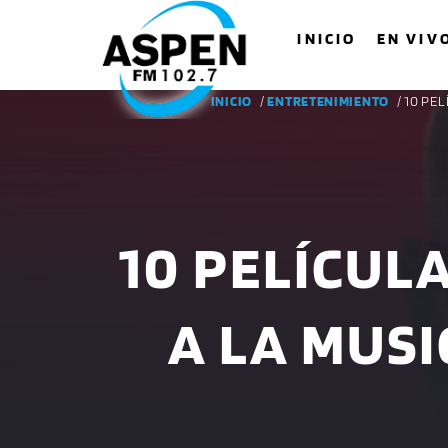
INICIO
EN VIV
INICIO
/
ENTRETENIMIENTO
/ 10 PE
10 PELÍCUL
A LA MUSI