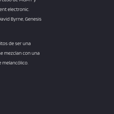
nt electronic.
David Byrne, Genesis
itos de ser una
 se mezclan con una
e melancólico.