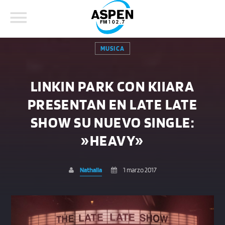
MUSICA
LINKIN PARK CON KIIARA
PRESENTAN EN LATE LATE
COMPARTE ESTA PÁGINA EN:
BUSCAR EN EL SITIO:
SHOW SU NUEVO SINGLE:
»HEAVY»
Twitter
Nathalia
1 marzo 2017
Facebook
Whatsapp