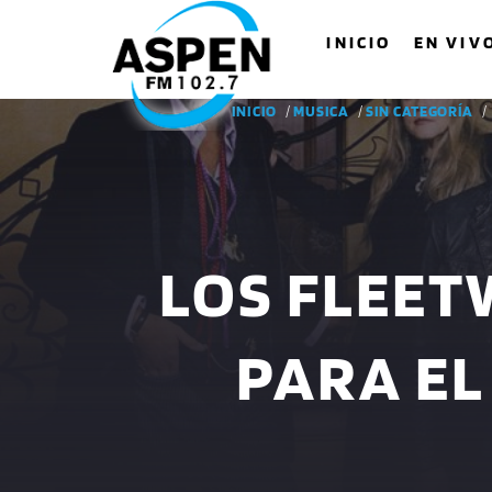
INICIO
EN VIV
INICIO
/
MUSICA
/
SIN CATEGORÍA
/
LOS FLEE
PARA EL