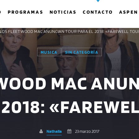
O
PROGRAMAS
NOTICIAS
CONTACTO
ASPEN
 LOS FLEETWOOD MAC ANUNCIAN TOUR PARA EL 2018: «FAREWELL TOU
MUSICA
SIN CATEGORÍA
COMPARTE ESTA PÁGINA EN:
BUSCAR EN EL SITIO:
TWOOD MAC ANUN
Twitter
Facebook
Whatsapp
 2018: «FAREWE
Nathalia
23 marzo 2017