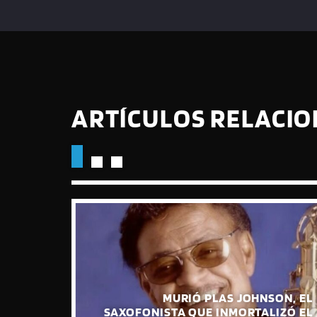
ARTÍCULOS RELACI
QUE LA
 EN EL
MURIÓ PLAS JOHNSON, EL
FÍO DE
SAXOFONISTA QUE INMORTALIZÓ EL