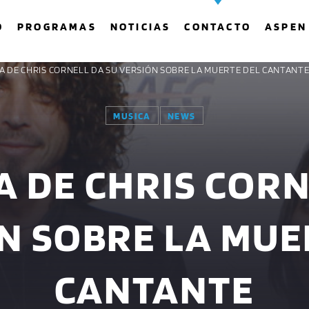
O
PROGRAMAS
NOTICIAS
CONTACTO
ASPEN
SA DE CHRIS CORNELL DA SU VERSIÓN SOBRE LA MUERTE DEL CANTANT
MUSICA
NEWS
COMPARTE ESTA PÁGINA EN:
BUSCAR EN EL SITIO:
A DE CHRIS CORN
Twitter
Facebook
Whatsapp
N SOBRE LA MUE
CANTANTE