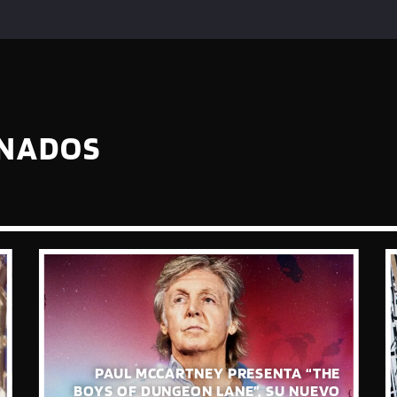
ONADOS
PAUL MCCARTNEY PRESENTA “THE
BOYS OF DUNGEON LANE”, SU NUEVO