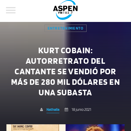
ENTRETENIMIENTO
KURT COBAIN:
AUTORRETRATO DEL
COMPARTE ESTA PÁGINA EN:
BUSCAR EN EL SITIO:
CANTANTE SE VENDIÓ POR
MÁS DE 280 MIL DÓLARES EN
Twitter
UNA SUBASTA
Facebook
Nathalia
18 junio 2021
Whatsapp