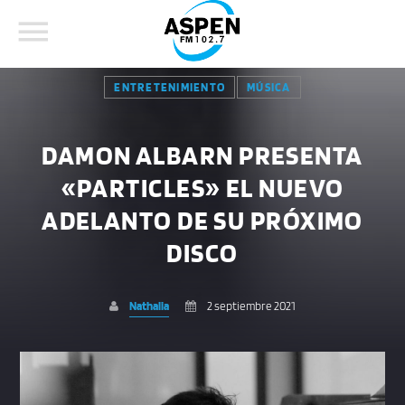
ENTRETENIMIENTO
MÚSICA
DAMON ALBARN PRESENTA
«PARTICLES» EL NUEVO
COMPARTE ESTA PÁGINA EN:
BUSCAR EN EL SITIO:
ADELANTO DE SU PRÓXIMO
DISCO
Twitter
Nathalia
2 septiembre 2021
Facebook
Whatsapp