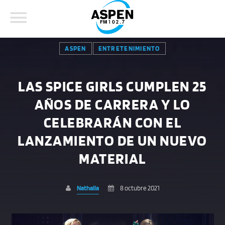
ASPEN
ENTRETENIMIENTO
LAS SPICE GIRLS CUMPLEN 25
AÑOS DE CARRERA Y LO
COMPARTE ESTA PÁGINA EN:
BUSCAR EN EL SITIO:
CELEBRARÁN CON EL
LANZAMIENTO DE UN NUEVO
Twitter
MATERIAL
Facebook
Nathalia
8 octubre 2021
Whatsapp