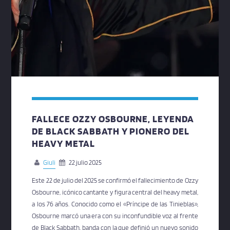
FALLECE OZZY OSBOURNE, LEYENDA
DE BLACK SABBATH Y PIONERO DEL
HEAVY METAL
Giuli
22 julio 2025
Este 22 de julio del 2025 se confirmó el fallecimiento de Ozzy
Osbourne, icónico cantante y figura central del heavy metal,
a los 76 años. Conocido como el «Príncipe de las Tinieblas»,
Osbourne marcó una era con su inconfundible voz al frente
de Black Sabbath, banda con la que definió un nuevo sonido