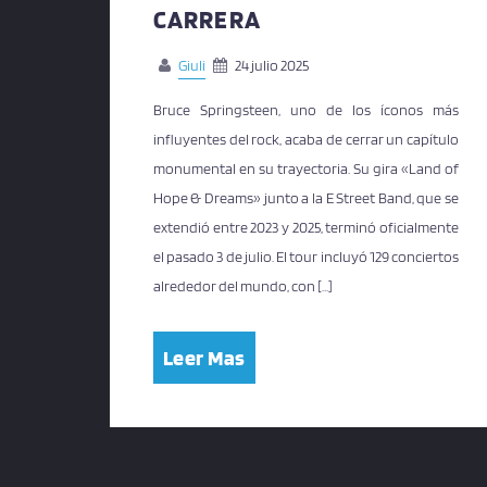
CARRERA
Giuli
24 julio 2025
Bruce Springsteen, uno de los íconos más
influyentes del rock, acaba de cerrar un capítulo
monumental en su trayectoria. Su gira «Land of
Hope & Dreams» junto a la E Street Band, que se
extendió entre 2023 y 2025, terminó oficialmente
el pasado 3 de julio. El tour incluyó 129 conciertos
alrededor del mundo, con […]
Leer Mas