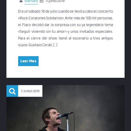
Nathalia
11 junio 2019
Era un sábado 18 de julio cuando se llevó a cabo el concierto
«Rock Corazones Solidarios». Ante más de 100 mil personas,
el Flaco decidió dar la sorpresa con su ya legendario tema
«Seguir viviendo sin tu amor» y unos invitados especiales.
Para el cierre del show llamó al escenario a tres amigos
suyos: Gustavo Cerati, […]
Leer Mas
7 JUNIO 2019