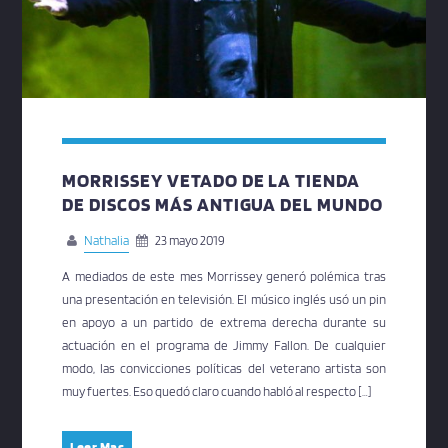
MORRISSEY VETADO DE LA TIENDA
DE DISCOS MÁS ANTIGUA DEL MUNDO
Nathalia
23 mayo 2019
A mediados de este mes Morrissey generó polémica tras
una presentación en televisión. El músico inglés usó un pin
en apoyo a un partido de extrema derecha durante su
actuación en el programa de Jimmy Fallon. De cualquier
modo, las convicciones políticas del veterano artista son
muy fuertes. Eso quedó claro cuando habló al respecto […]
Leer Mas