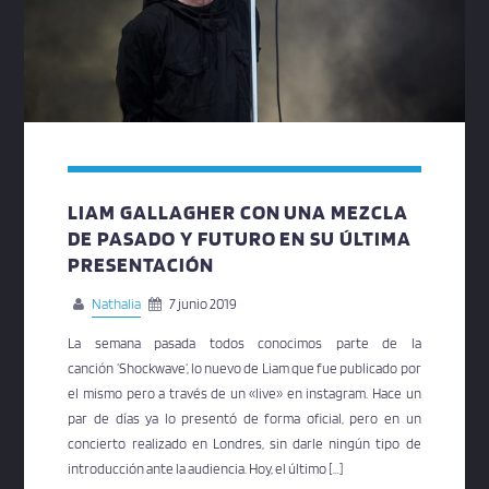
LIAM GALLAGHER CON UNA MEZCLA
DE PASADO Y FUTURO EN SU ÚLTIMA
PRESENTACIÓN
Nathalia
7 junio 2019
La semana pasada todos conocimos parte de la
canción ‘Shockwave‘, lo nuevo de Liam que fue publicado por
el mismo pero a través de un «live» en instagram. Hace un
par de días ya lo presentó de forma oficial, pero en un
concierto realizado en Londres, sin darle ningún tipo de
introducción ante la audiencia. Hoy, el último […]