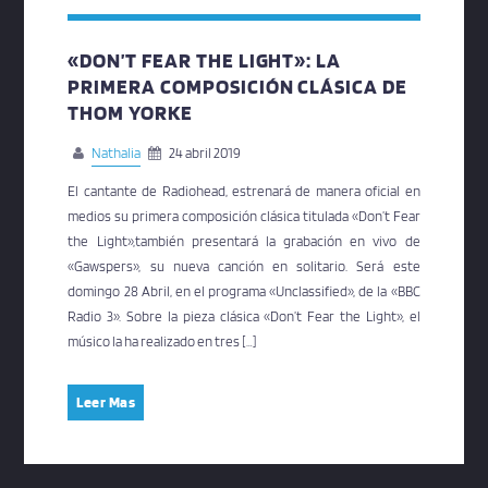
«DON’T FEAR THE LIGHT»: LA
PRIMERA COMPOSICIÓN CLÁSICA DE
THOM YORKE
Nathalia
24 abril 2019
El cantante de Radiohead, estrenará de manera oficial en
medios su primera composición clásica titulada «Don’t Fear
the Light»,también presentará la grabación en vivo de
«Gawspers», su nueva canción en solitario. Será este
domingo 28 Abril, en el programa «Unclassified», de la «BBC
Radio 3». Sobre la pieza clásica «Don’t Fear the Light», el
músico la ha realizado en tres […]
Leer Mas