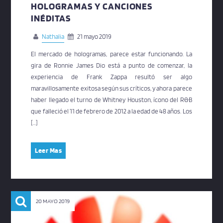
HOLOGRAMAS Y CANCIONES
INÉDITAS
Nathalia
21 mayo 2019
El mercado de hologramas, parece estar funcionando. La
gira de Ronnie James Dio está a punto de comenzar, la
experiencia de Frank Zappa resultó ser algo
maravillosamente exitosa según sus críticos, y ahora parece
haber llegado el turno de Whitney Houston, ícono del R&B
que falleció el 11 de febrero de 2012 a la edad de 48 años. Los
[…]
Leer Mas
20 MAYO 2019