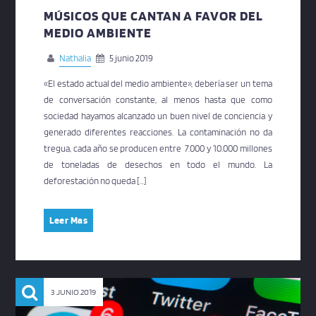
MÚSICOS QUE CANTAN A FAVOR DEL
MEDIO AMBIENTE
Nathalia
5 junio 2019
«El estado actual del medio ambiente», debería ser un tema
de conversación constante, al menos hasta que como
sociedad hayamos alcanzado un buen nivel de conciencia y
generado diferentes reacciones. La contaminación no da
tregua, cada año se producen entre 7.000 y 10.000 millones
de toneladas de desechos en todo el mundo. La
deforestación no queda […]
Leer Mas
3 JUNIO 2019