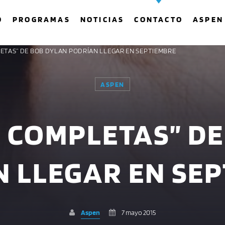
O
PROGRAMAS
NOTICIAS
CONTACTO
ASPEN
LETAS” DE BOB DYLAN PODRÍAN LLEGAR EN SEPTIEMBRE
ASPEN
COMPARTE ESTA PÁGINA EN:
BUSCAR EN EL SITIO:
 COMPLETAS” D
Twitter
Facebook
Whatsapp
 LLEGAR EN SE
Aspen
7 mayo 2015