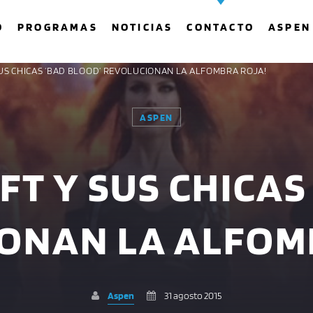
O
PROGRAMAS
NOTICIAS
CONTACTO
ASPEN
 SUS CHICAS ‘BAD BLOOD’ REVOLUCIONAN LA ALFOMBRA ROJA!
ASPEN
COMPARTE ESTA PÁGINA EN:
BUSCAR EN EL SITIO:
FT Y SUS CHICAS
Twitter
Facebook
Whatsapp
ONAN LA ALFOM
Aspen
31 agosto 2015