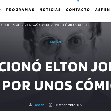
O
PROGRAMAS
NOTICIAS
CONTACTO
ASPEN
ELTON JOHN AL SER ENGAÑADO POR UNOS CÓMICOS RUSOS!
ASPEN
COMPARTE ESTA PÁGINA EN:
BUSCAR EN EL SITIO:
CCIONÓ ELTON JO
Twitter
Facebook
Whatsapp
POR UNOS CÓMI
Aspen
18 septiembre 2015