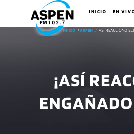
INICIO
EN VIV
INICIO
/
ASPEN
/ ¡ASÍ REACCIONÓ 
¡ASÍ REA
ENGAÑADO 