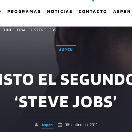
O
PROGRAMAS
NOTICIAS
CONTACTO
ASPEN
 SEGUNDO TRÁILER ‘STEVE JOBS’
ASPEN
COMPARTE ESTA PÁGINA EN:
BUSCAR EN EL SITIO:
LISTO EL SEGUND
Twitter
Facebook
Whatsapp
‘STEVE JOBS’
Aspen
18 septiembre 2015