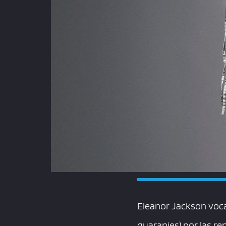
Eleanor Jackson voca
guaranies) por las r