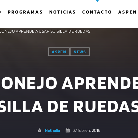
O
PROGRAMAS
NOTICIAS
CONTACTO
ASPEN
CONEJO APRENDE A USAR SU SILLA DE RUEDAS
ASPEN
NEWS
COMPARTE ESTA PÁGINA EN:
BUSCAR EN EL SITIO:
ONEJO APRENDE
Twitter
Facebook
Whatsapp
SILLA DE RUEDA
Nathalia
27 febrero 2016