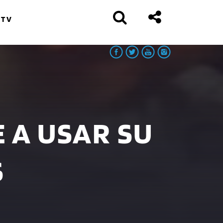
 TV
 A USAR SU
S