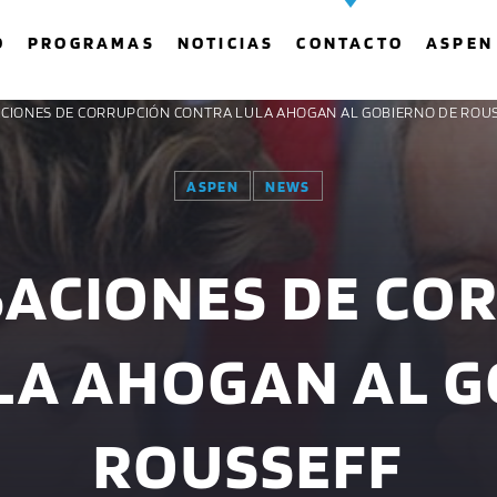
O
PROGRAMAS
NOTICIAS
CONTACTO
ASPEN
ACIONES DE CORRUPCIÓN CONTRA LULA AHOGAN AL GOBIERNO DE ROU
ASPEN
NEWS
COMPARTE ESTA PÁGINA EN:
BUSCAR EN EL SITIO:
SACIONES DE CO
Twitter
Facebook
Whatsapp
LA AHOGAN AL G
ROUSSEFF