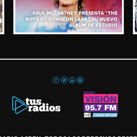
PAUL MCCARTNEY PRESENTA “THE
BOYS OF DUNGEON LANE”, SU NUEVO
ÁLBUM DE ESTUDIO