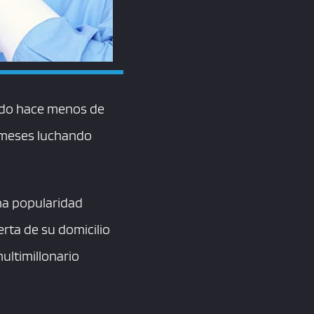
undo hace menos de
a meses luchando
na popularidad
erta de su domicilio
ultimillonario