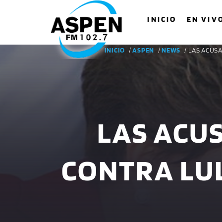
INICIO
EN VIV
INICIO
/
ASPEN
/
NEWS
/ LAS ACUS
LAS ACU
CONTRA LU