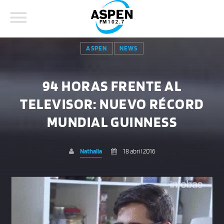
ASPEN
NEWS
94 HORAS FRENTE AL
TELEVISOR: NUEVO RÉCORD
COMPARTE ESTA PÁGINA EN:
BUSCAR EN EL SITIO:
MUNDIAL GUINNESS
Nathalia
18 abril 2016
Twitter
Facebook
Whatsapp