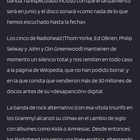
banda, ha especulado incluso con que el lanzamiento
será en junio y el disco sonará «como nada de lo que
hemos escuchado hasta la fecha».
Los cinco de Radiohead (Thom Yorke, Ed OBrien, Philip
Selway y John y Clin Greenwood) mantienen de
momento un silencio total y nos remiten en todo caso
a la página de Wikipedia, que no han podido borrar, y
en la que consta que vendieron más de 30 millones de
discos antes de su «desaparición» digital.
La banda de rock alternativo (con esa vitola triunfó en
los Grammy) alcanzó su clímax en el cambio de siglo
con álbumes como KidA o Amnesiac. Desde entonces
los Radiohead siguieron una línea errática, alternando