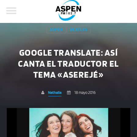
ASPEN
BEATLES
GOOGLE TRANSLATE: ASÍ
CANTA EL TRADUCTOR EL
COMPARTE ESTA PÁGINA EN:
BUSCAR EN EL SITIO:
TEMA «ASEREJÉ»
Nathalia
18 mayo 2016
Twitter
Facebook
Whatsapp