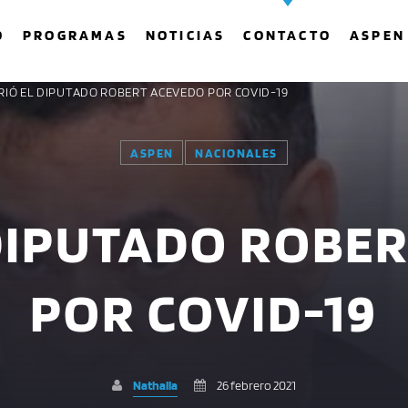
O
PROGRAMAS
NOTICIAS
CONTACTO
ASPEN
RIÓ EL DIPUTADO ROBERT ACEVEDO POR COVID-19
ASPEN
NACIONALES
COMPARTE ESTA PÁGINA EN:
BUSCAR EN EL SITIO:
DIPUTADO ROBE
Twitter
Facebook
Whatsapp
POR COVID-19
Nathalia
26 febrero 2021