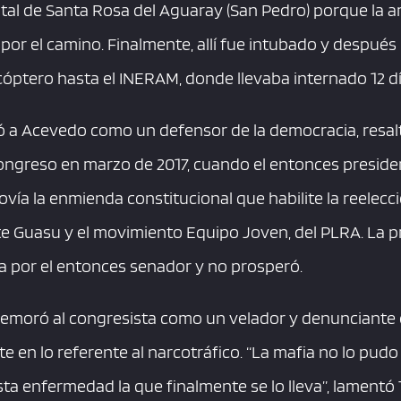
ital de Santa Rosa del Aguaray (San Pedro) porque la 
por el camino. Finalmente, allí fue intubado y después
cóptero hasta el INERAM, donde llevaba internado 12 dí
ó a Acevedo como un defensor de la democracia, resalt
Congreso en marzo de 2017, cuando el entonces presiden
vía la enmienda constitucional que habilite la reelecc
te Guasu y el movimiento Equipo Joven, del PLRA. La p
 por el entonces senador y no prosperó.
ememoró al congresista como un velador y denunciante d
te en lo referente al narcotráfico. “La mafia no lo pudo
a enfermedad la que finalmente se lo lleva”, lamentó 