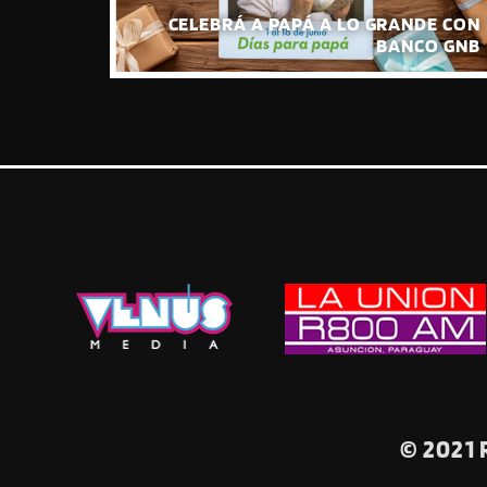
O PEÑA
TRO DE
CELEBRÁ A PAPÁ A LO GRANDE CON
RICAS»
BANCO GNB
© 2021