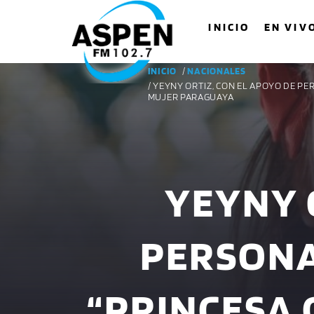
INICIO
EN VIV
INICIO
/
NACIONALES
/ YEYNY ORTIZ, CON EL APOYO DE P
MUJER PARAGUAYA
YEYNY 
PERSONA
“PRINCESA 