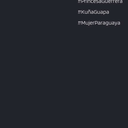
#PrincesaGuerrera
#KuñaGuapa
#MujerParaguaya