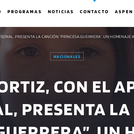
O
PROGRAMAS
NOTICIAS
CONTACTO
ASPEN
ERSONAL, PRESENTA LA CANCIÓN “PRINCESA GUERRERA”, UN HOMENAJE A
NACIONALES
COMPARTE ESTA PÁGINA EN:
BUSCAR EN EL SITIO:
ORTIZ, CON EL A
Twitter
Facebook
Whatsapp
L, PRESENTA LA
GUERRERA”, UN