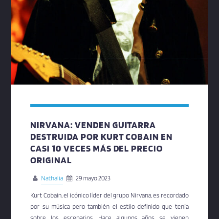
NIRVANA: VENDEN GUITARRA
DESTRUIDA POR KURT COBAIN EN
CASI 10 VECES MÁS DEL PRECIO
ORIGINAL
Nathalia
29 mayo 2023
Kurt Cobain, el icónico líder del grupo Nirvana, es recordado
por su música pero también el estilo definido que tenía
sobre los escenarios. Hace algunos años se vienen