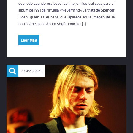
desnudo cuando era bebé. La imagen fue utilizada para el
álbum de 1991 de Nirvana, «Nevermind». Se trata de Spencer
Elden, quien es el bebé que aparece en la imagen de la
portada de dicho álbum. Según indicó el […]
Leer Mas
29 MAYO 2023