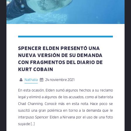
SPENCER ELDEN PRESENTÓ UNA
NUEVA VERSIÓN DE SU DEMANDA
CON FRAGMENTOS DEL DIARIO DE
KURT COBAIN
Nathalia
24 noviembre 2021
En esta ocasión, Elden sumó algunos hechos a su reclamo
legal y eliminó a algunos de los acusados, como al baterista
Chad Channing. Conocé más en esta nota. Hace poco se
suscitó una gran polémica en torno a la demanda que le
interpuso Spencer Elden a Nirvana por el uso de una foto
suya de […]