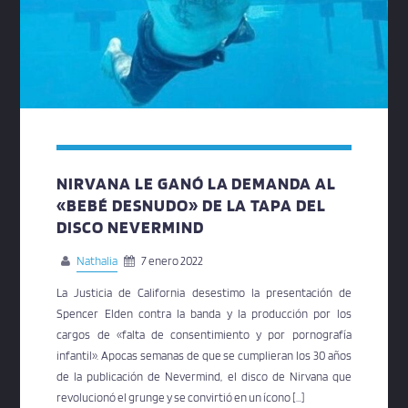
NIRVANA LE GANÓ LA DEMANDA AL
«BEBÉ DESNUDO» DE LA TAPA DEL
DISCO NEVERMIND
Nathalia
7 enero 2022
La Justicia de California desestimo la presentación de
Spencer Elden contra la banda y la producción por los
cargos de «falta de consentimiento y por pornografía
infantil». Apocas semanas de que se cumplieran los 30 años
de la publicación de Nevermind, el disco de Nirvana que
revolucionó el grunge y se convirtió en un ícono […]